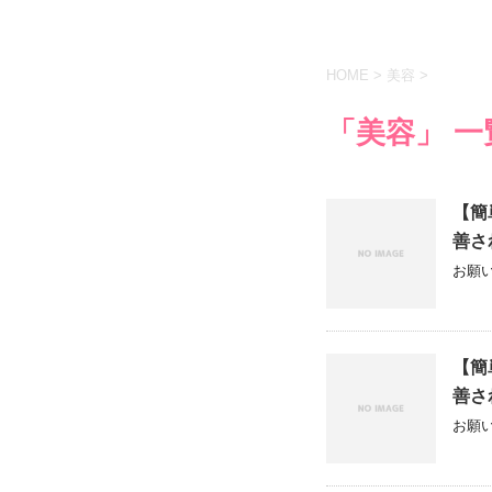
HOME
>
美容
>
「美容」 一
【簡
善さ
お願い
【簡
善さ
お願い