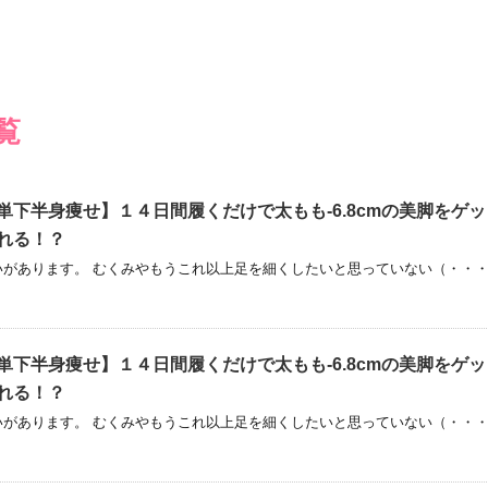
覧
単下半身痩せ】１４日間履くだけで太もも-6.8cmの美脚をゲ
れる！？
があります。 むくみやもうこれ以上足を細くしたいと思っていない（・・・・・
単下半身痩せ】１４日間履くだけで太もも-6.8cmの美脚をゲ
れる！？
があります。 むくみやもうこれ以上足を細くしたいと思っていない（・・・・・