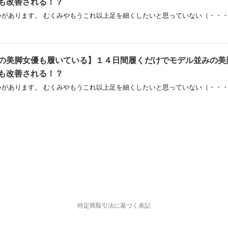
も改善される！？
があります。 むくみやもうこれ以上足を細くしたいと思っていない（・・・・・
の美脚女優も履いている】１４日間履くだけでモデル並みの美
も改善される！？
があります。 むくみやもうこれ以上足を細くしたいと思っていない（・・・・・
特定商取引法に基づく表記
19時32分現在あなたの他に
20
人が見ています。