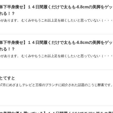
単下半身痩せ】１４日間履くだけで太もも-6.8cmの美脚をゲ
れる！？
があります。 むくみやもうこれ以上足を細くしたいと思っていない（・・・・・
単下半身痩せ】１４日間履くだけで太もも-6.8cmの美脚をゲ
れる！？
があります。 むくみやもうこれ以上足を細くしたいと思っていない（・・・・・
とてすと
7月にめざましテレビと王様のブランチに紹介された話題のこうじ酵素です。 一