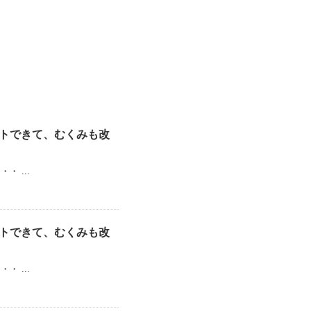
ットできて、むくみも改
 ...
ットできて、むくみも改
 ...