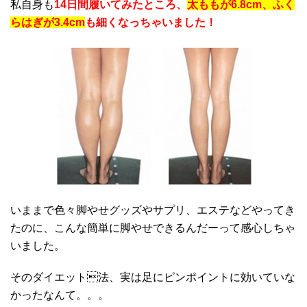
私自身も
14日間履いてみたところ、
太ももが6.8cm、ふく
らはぎが3.4cm
も
細くなっちゃいました！
いままで色々脚やせグッズやサプリ、エステなどやってき
たのに、こんな簡単に脚やせできるんだーって感心しちゃ
いました。
そのダイエット法、実は足にピンポイントに効いていな
かったなんて。。。