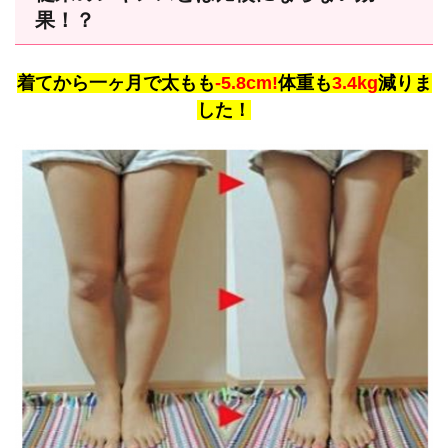
果！？
着てから一ヶ月で太もも
-5.8cm!
体重も
3.4kg
減りま
した！