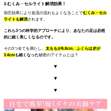
3.むくみ・セルライト解消効果！
加圧効果により血流の流れもよくなることで
むくみ・セル
ライトも解消
されます。
これら3つの科学的アプローチにより、あなたの足は必然
的に細く美しくなるのです。
その3つ全てを満たし、
太ももが6.8cm、ふくらはぎが
3.4cm
も
細くなった
秘密のアイテムとは？
▼
▼
▼