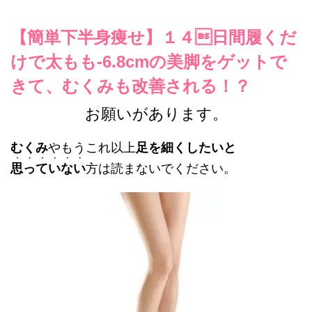
【簡単下半身痩せ】１４日間履くだ
けで太もも-6.8cmの美脚をゲットで
きて、むくみも改善される！？
お願いがあります。
むくみ
やもうこれ以上
足を細くしたいと
・・・・・・
思っていない
方は読まないでください。