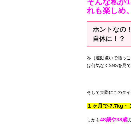
そんな私が1
れも楽しめ
ホントなの
自体に！？
私（運動嫌いで脂っこ
は何気なくSNSを見
そして実際にこのダイ
１ヶ月で-7.7kg・
48歳や38歳
しかも