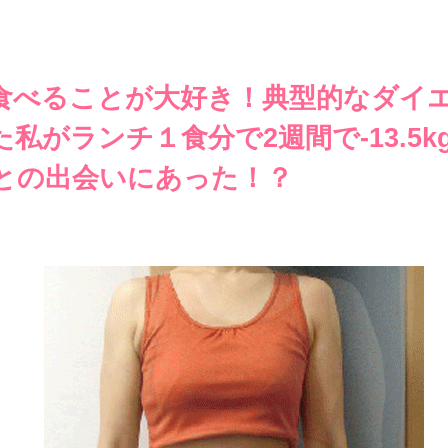
食べることが大好き！典型的なダイ
私がランチ１食分で2週間で-13.5
との出会いにあった！？