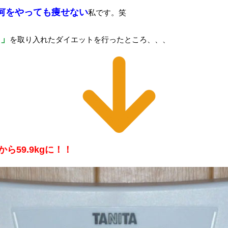
何をやっても痩せない
私です。笑
リ
」
を取り入れたダイエットを行ったところ、、、
gから59.9kgに！！