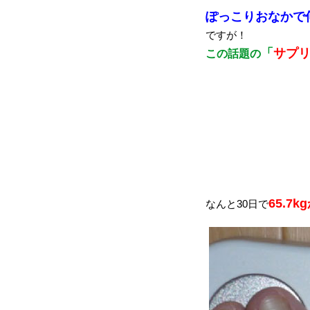
ぽっこりおなかで
ですが！
「
サプ
この話題の
65.7k
なんと30日で