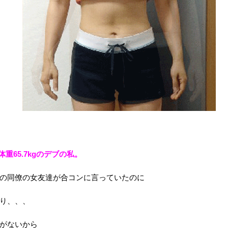
体重65.7kgのデブの私。
の同僚の女友達が合コンに言っていたのに
り、、、
がないから