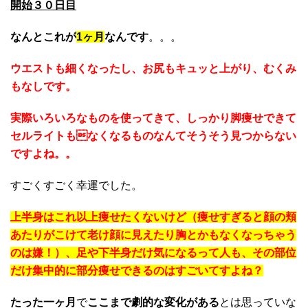
開始３０日目
なんとこれが
1ヶ月
なんです
。。。
ウエストも細くなったし、お尻もキュッと上がり、むくみ
もなしです。
実際いろいろなものを使ってきて、しっかり脚痩せできて
セルライトもなくなるものなんてそうそう見つからない
ですよね。。
すごくすごく幸運でした。
上半身はこれ以上痩せたくないけど（痩せすぎると顔の頬
あたりがこけて老け顔に見えたり胸とかもなくなっちゃう
のは嫌！）、足や下半身だけ気になるって人も、その部位
だけ集中的に部分痩せできるのはすごいてすよね？
たった一ヶ月
で
ここまで劇的な変化がある
とは思っていな