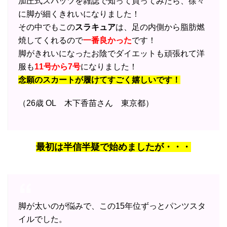
加圧式スパッツを雑誌で知って買ってみたら、徐々
に脚が細くきれいになりました！
その中でもこの
スラキュア
は、足の内側から脂肪燃
焼してくれるので
一番良かった
です！
脚がきれいになったお陰でダイエットも頑張れて洋
服も
11号から7号
になりました！
念願のスカートが履けてすごく嬉しいです！
（26歳 OL 木下香苗さん 東京都）
最初は半信半疑で始めましたが・・・
脚が太いのが悩みで、この15年位ずっとパンツスタ
イルでした。