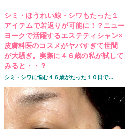
シミ・ほうれい線・シワもたった１
アイテムで若返りが可能に！？ニュー
ヨークで活躍するエステティシャン×
皮膚科医のコスメがヤバすぎて世間
が大騒ぎ。実際に４６歳の私が試して
みると・・？
シミ・シワに悩む４６歳がたった１０日で…