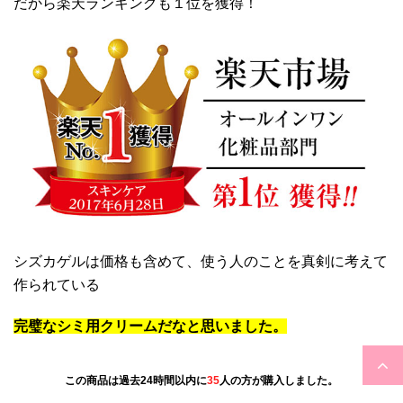
だから楽天ランキングも１位を獲得！
シズカゲルは価格も含めて、使う人のことを真剣に考えて
作られている
完璧なシミ用クリームだなと思いました。
12時27分現在あなたの他に
20
人が見ています。
この商品は過去24時間以内に
35
人の方が購入しました。
シズカゲルは今だけ赤字覚悟のモニターキャンペ
キャンペーン特別価格終了まで残り個数
3
個です。
ーン実施中！