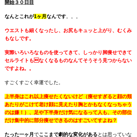
開始３０日目
なんとこれが
1ヶ月
なんです
。。。
ウエストも細くなったし、お尻もキュッと上がり、むくみ
もなしです。
実際いろいろなものを使ってきて、しっかり脚痩せできて
セルライトもなくなるものなんてそうそう見つからない
ですよね。。
すごくすごく幸運でした。
上半身はこれ以上痩せたくないけど（痩せすぎると顔の頬
あたりがこけて老け顔に見えたり胸とかもなくなっちゃう
のは嫌！）、足や下半身だけ気になるって人も、その部位
だけ集中的に部分痩せできるのはすごいてすよね？
たった一ヶ月
で
ここまで劇的な変化がある
とは思っていな