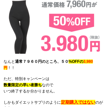
なんと
通常７９６０円のところ、５０
%OFFの
3,980
円
！！
ただ、特別キャンペーンは
数量限定の早い者勝ち
なので
いつ終了するか分かりません。
定期購入ではない
しかもダイエットサプリのように
のが