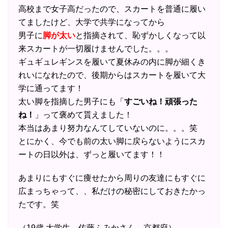
高校まで女子高だったので、スカートを普通に履い
てましたけど、大学で共学になってから
男子に
脚が太い
と指摘されて、恥ずかしくなって以
来スカートが一切履けませんでした。。。
ギュギュレギンスを履いて夏休みの内に脚が細くき
れいになれたので、後期からはスカートを履いて大
学に通ってます！
太い脚を指摘した男子にも「
すごいね！頑張った
ね！
」って褒めて貰えました！
本当はあまり努力なんてしていないのに。。。笑
とにかく、今でも前の太い脚に戻らないようにスカ
ートの日以外は、ずっと履いてます！！
あまりにもすぐに痩せたから周りの友達にもすぐに
広まっちゃって、、私だけの秘密にしておきたかっ
たです。笑
（19歳 大学生 佐藤ふみかさん 京都府）