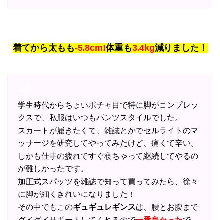
着てから太もも
-5.8cm!
体重も
3.4kg
減りました！
学生時代からちょいポチャ目で特に脚がコンプレッ
クスで、私服はいつもパンツスタイルでした。
スカートが履きたくて、雑誌とかでセルライトのマ
ッサージを研究してやってみたけど、痛くて辛い。
しかも仕事の疲れですぐ寝ちゃって継続してやるの
が難しかったです。
加圧式スパッツを雑誌で知って買ってみたら、徐々
に脚が細くきれいになりました！
その中でもこの
ギュギュレギンス
は、腰とお腹まで
グイグイサポートしてくれるので
一番良かった
で