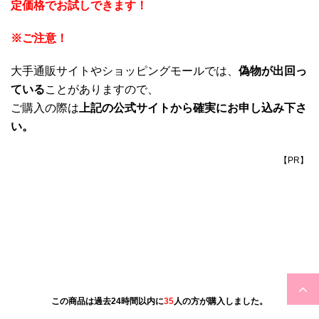
定価格でお試しできます！
※ご注意！
大手通販サイトやショッピングモールでは、
偽物が出回っ
ている
ことがありますので、
ご購入の際は
上記の公式サイトから確実にお申し込み下さ
い。
【PR】
4時45分現在あなたの他に
20
人が見ています。
この商品は過去24時間以内に
35
人の方が購入しました。