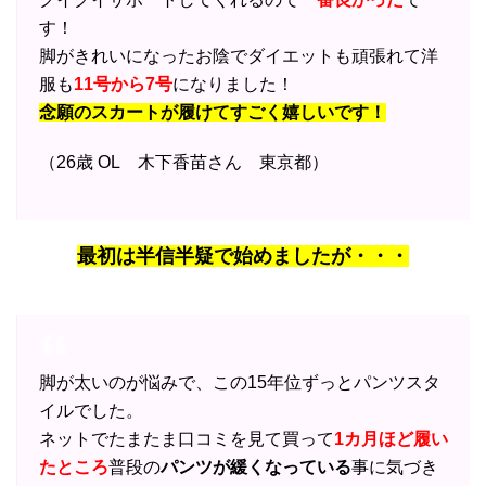
す！
脚がきれいになったお陰でダイエットも頑張れて洋
服も
11号から7号
になりました！
念願のスカートが履けてすごく嬉しいです！
（26歳 OL 木下香苗さん 東京都）
最初は半信半疑で始めましたが・・・
脚が太いのが悩みで、この15年位ずっとパンツスタ
イルでした。
ネットでたまたま口コミを見て買って
1カ月ほど履い
たところ
普段の
パンツが緩くなっている
事に気づき