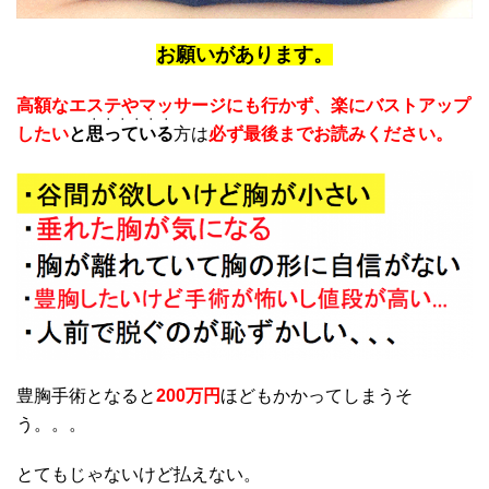
お願いがあります。
高額なエステやマッサージにも行かず、楽にバストアップ
・・・・・・
したい
と
思っている
方は
必ず最後までお読みください。
豊胸手術となると
200万円
ほどもかかってしまうそ
う。。。
とてもじゃないけど払えない。