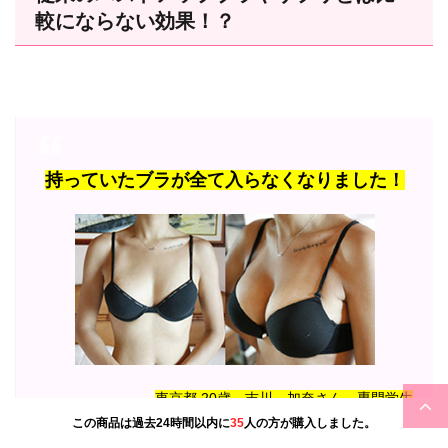
較にならない効果！？
持っていたブラが全て入らなくなりました！
2時57分現在あなたの他に
20
人が見ています。
この商品は過去24時間以内に
35
人の方が購入しました。
東京都 20歳 吉川 加奈さん 専門学生
キャンペーン特別価格終了まで残り個数
3
個です。
Aカップの私。彼氏に初めて裸を見せた時に、「あ