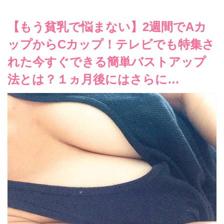
【もう貧乳で悩まない】2週間でAカ
ップからCカップ！テレビでも特集さ
れた今すぐできる簡単バストアップ
法とは？１ヵ月後にはさらに…