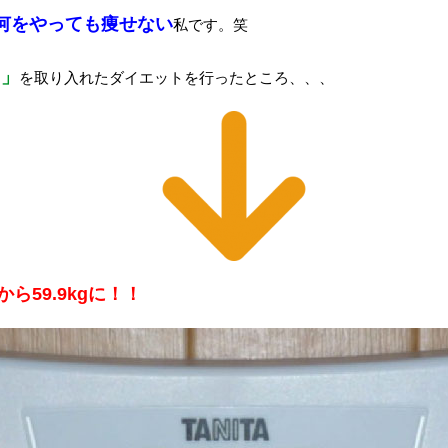
何をやっても痩せない
私です。笑
リ
」
を取り入れたダイエットを行ったところ、、、
gから59.9kgに！！