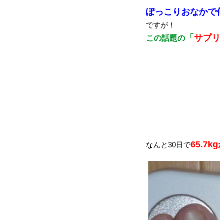
ぽっこりおなかで
ですが！
「
サプ
この話題の
65.7k
なんと30日で