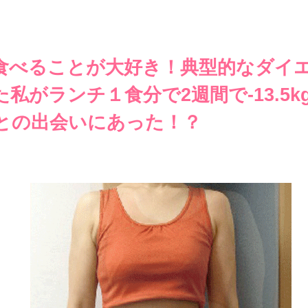
食べることが大好き！典型的なダイ
私がランチ１食分で2週間で-13.5
との出会いにあった！？