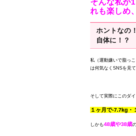
そんな私が1
れも楽しめ
ホントなの
自体に！？
私（運動嫌いで脂っこ
は何気なくSNSを見
そして実際にこのダイ
１ヶ月で-7.7kg・
48歳や38歳
しかも