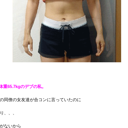
体重65.7kgのデブの私。
の同僚の女友達が合コンに言っていたのに
り、、、
がないから